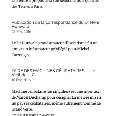
Une lettre à propos de la rue Bélidor dans le quartier
des Ternes à Paris
Publication de la correspondance du Dr Henri
Hunwald
25 Fév, 2016
Le Dr Hunwald grand amateur d’ésotérisme fut un
ami et un informateur privilégié pour Michel
Carrouges.
FAIRE DES MACHINES CÉLIBATAIRES — Le
récit de JLC
16 Fév, 2016
Machine célibataire (au singulier) est une invention
de Marcel Duchamp pour désigner La mariée mise à
nu par ses célibataires, même autrement nommé Le
Grand Verre.
On peut y voir à tra-Verre.