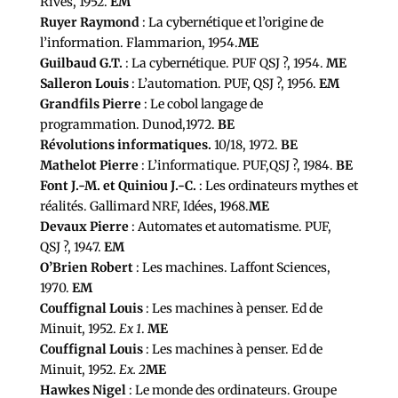
Rives, 1952.
EM
Ruyer Raymond
: La cybernétique et l’origine de
l’information. Flammarion, 1954.
ME
Guilbaud G.T.
: La cybernétique. PUF QSJ ?, 1954.
ME
Salleron Louis
: L’automation. PUF, QSJ ?, 1956.
EM
Grandfils Pierre
: Le cobol langage de
programmation. Dunod,1972.
BE
Révolutions informatiques.
10/18, 1972.
BE
Mathelot Pierre
: L’informatique. PUF,QSJ ?, 1984.
BE
Font J.-M. et Quiniou J.-C.
: Les ordinateurs mythes et
réalités. Gallimard NRF, Idées, 1968.
ME
Devaux Pierre
: Automates et automatisme. PUF,
QSJ ?, 1947.
EM
O’Brien Robert
: Les machines. Laffont Sciences,
1970.
EM
Couffignal Louis
: Les machines à penser. Ed de
Minuit, 1952.
Ex 1
.
ME
Couffignal Louis
: Les machines à penser. Ed de
Minuit, 1952.
Ex. 2
ME
Hawkes Nigel
: Le monde des ordinateurs. Groupe