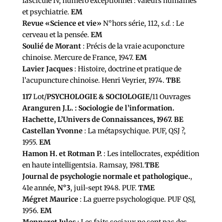
fascicule IV, numéro exceptionnel : valeurs humaines
et psychiatrie.
EM
Revue «Science et vie»
N°hors série, 112,
s.d.
: Le
cerveau et la pensée.
EM
Soulié de Morant
: Précis de la vraie acuponcture
chinoise. Mercure de France, 1947.
EM
Lavier Jacques
: Histoire, doctrine et pratique de
l’acupuncture chinoise. Henri Veyrier, 1974.
TBE
117
Lot/
PSYCHOLOGIE & SOCIOLOGIE
/11 Ouvrages
Aranguren J.L. : Sociologie de l’information.
Hachette, L’Univers de Connaissances, 1967. BE
Castellan Yvonne
: La métapsychique. PUF, QSJ ?,
1955.
EM
Hamon H. et Rotman P.
: Les intellocrates, expédition
en haute intelligentsia. Ramsay, 1981.
TBE
Journal de psychologie normale et pathologique.
,
41e année,
N°3
, juil-sept 1948. PUF.
TME
Mégret Maurice
: La guerre psychologique. PUF QSJ,
1956.
EM