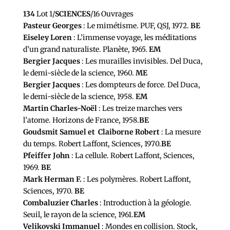
134
Lot 1/
SCIENCES
/16 Ouvrages
Pasteur Georges
: Le mimétisme. PUF, QSJ, 1972.
BE
Eiseley Loren
: L’immense voyage, les méditations
d’un grand naturaliste. Planète, 1965.
EM
Bergier Jacques
: Les murailles invisibles. Del Duca,
le demi-siècle de la science, 1960.
ME
Bergier Jacques
: Les dompteurs de force. Del Duca,
le demi-siècle de la science, 1958.
EM
Martin Charles-Noël
: Les treize marches vers
l’atome. Horizons de France, 1958.
BE
Goudsmit Samuel et Claiborne Robert
: La mesure
du temps. Robert Laffont, Sciences, 1970.
BE
Pfeiffer John
: La cellule. Robert Laffont, Sciences,
1969.
BE
Mark Herman F.
: Les polymères. Robert Laffont,
Sciences, 1970.
BE
Combaluzier Charles
: Introduction à la géologie.
Seuil, le rayon de la science, 1961.
EM
Velikovski Immanuel
: Mondes en collision. Stock,