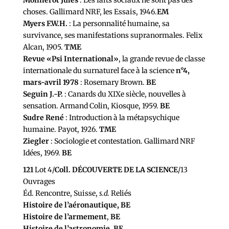
Monnerot Jules
: Les faits sociaux ne sont pas des
choses. Gallimard NRF, les Essais, 1946.
EM
Myers F.W.H.
: La personnalité humaine, sa
survivance, ses manifestations supranormales. Felix
Alcan, 1905.
TME
Revue «Psi International»
, la grande revue de classe
internationale du surnaturel face à la science
n°4,
mars-avril 1978
: Rosemary Brown.
BE
Seguin J.-P.
: Canards du XIXe siècle, nouvelles à
sensation. Armand Colin, Kiosque, 1959.
BE
Sudre René
: Introduction à la métapsychique
humaine. Payot, 1926.
TME
Ziegler
: Sociologie et contestation. Gallimard NRF
Idées, 1969.
BE
121
Lot 4/
Coll. DÉCOUVERTE DE LA SCIENCE
/13
Ouvrages
Éd. Rencontre, Suisse,
s.d.
Reliés
Histoire de l’aéronautique, BE
Histoire de l’armement
,
BE
Histoire de l’astronomie
,
BE