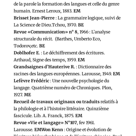
de la parole la formation des langues et celle du genre
humain. Ernest Leroux, 1883.
EM
Brisset Jean-Pierre
: La grammaire logique, suivi de
La Science de Dieu.Tchou, 1970.
BE
Revue «Communication» n° 8
, 1966 : L’analyse
structurale du récit. (Barthes, Umberto Eco,
Todorov,etc.
BE
Doblhofer E
. : Le déchiffrement des écritures.
Arthaud, Signe des temps, 1959.
EM
Grandsaignes d’Hauterive R.
: Dictionnaire des
racines des langues européennes. Larousse, 1949.
EM
Lefèvre Frédéric
: Une nouvelle psychologie du
langage. Quatrième numéro de Chroniques. Plon,
1927.
ME
Recueil de travaux originaux ou traduits
relatifs à
la philologie et à l’histoire littéraire. Quinzième
fascicule. Lib. A. Franck, 1875.
EM
Revue «Vie et langage» N°107
, fev 1961.
Larousse.
EM
Won Kenn
: Origine et évolution de