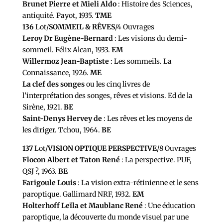
Brunet Pierre et Mieli Aldo
: Histoire des Sciences,
antiquité. Payot, 1935.
TME
136
Lot/
SOMMEIL & RÊVES
/4 Ouvrages
Leroy Dr Eugène-Bernard
: Les visions du demi-
sommeil. Félix Alcan, 1933.
EM
Willermoz Jean-Baptiste
: Les sommeils. La
Connaissance, 1926.
ME
La clef des songes
ou les cinq livres de
l’interprétation des songes, rêves et visions. Ed de la
Sirène, 1921.
BE
Saint-Denys Hervey de
: Les rêves et les moyens de
les diriger. Tchou, 1964.
BE
137
Lot/
VISION OPTIQUE PERSPECTIVE
/8 Ouvrages
Flocon Albert et Taton René
: La perspective. PUF,
QSJ ?, 1963.
BE
Farigoule Louis
: La vision extra-rétinienne et le sens
paroptique. Gallimard NRF, 1932.
EM
Holterhoff Leïla et Maublanc René
: Une éducation
paroptique, la découverte du monde visuel par une