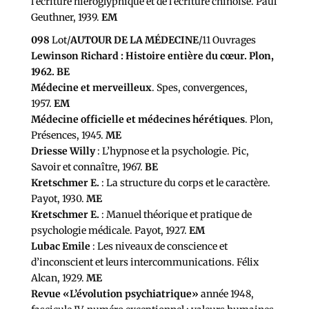
l’écriture hiéroglyphique et de l’écriture chinoise. Paul
Geuthner, 1939.
EM
098
Lot/
AUTOUR DE LA MÉDECINE
/11 Ouvrages
Lewinson Richard : Histoire entière du cœur. Plon,
1962. BE
Médecine et merveilleux
. Spes, convergences,
1957.
EM
Médecine officielle et médecines hérétiques
. Plon,
Présences, 1945.
ME
Driesse Willy
: L’hypnose et la psychologie. Pic,
Savoir et connaître, 1967.
BE
Kretschmer E.
: La structure du corps et le caractère.
Payot, 1930.
ME
Kretschmer E.
: Manuel théorique et pratique de
psychologie médicale. Payot, 1927.
EM
Lubac Emile
: Les niveaux de conscience et
d’inconscient et leurs intercommunications. Félix
Alcan, 1929.
ME
Revue «L’évolution psychiatrique»
année 1948,