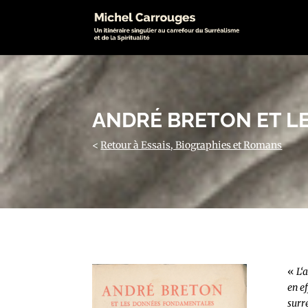
ANDRÉ BRETON ET L
<
Retour à Essais, Biographies et Romans
«
L‘
en e
surr