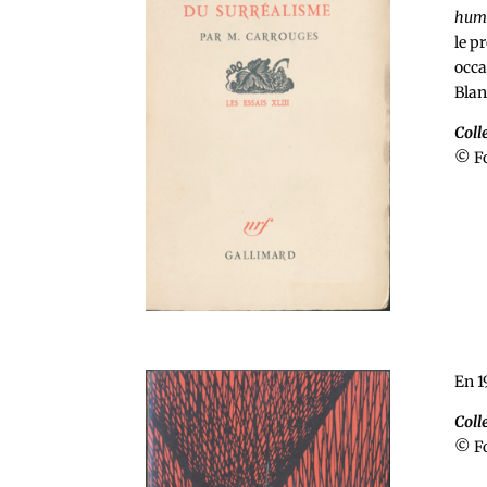
huma
le p
occa
Blan
Coll
© Fo
En 1
Coll
© Fo