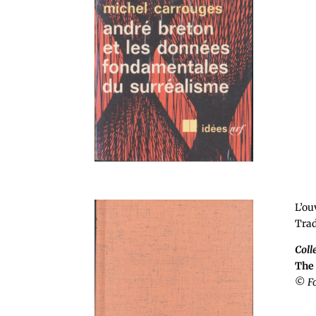
L’ou
Trad
Coll
The 
©
F